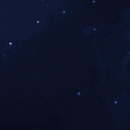
上一篇：
坎宁安与杜伦双双入选最佳阵容继…
相关推荐文章
杜兰特荣膺NBA最佳阵容第1
在2023年NBA赛季中，凯文·杜
2026-06-23
法尔克透露莱默尔续约年薪12
近日，著名体育记者法尔克透露了关
2026-07-21
萨拉赫表现分析助攻与关键传