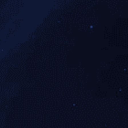
2次超越乔丹
兰特再次展现了他卓越的篮球天赋，荣膺N...
00万欧拜仁
于莱默尔续约的最新消息，称其年薪...
球并存进攻