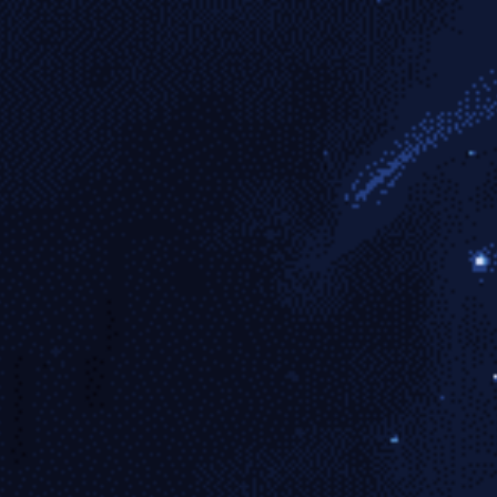
3、国际舞台上的精彩表
除了俱乐部层面的成功，姆巴佩在国家队
关键比赛。尤其是在世界杯等重大赛事中
他的速度和技术让他能够轻松突破对方防
的一大优势，这也是为何他能成为国家队
与此同时，他还承担起了一部分社会责任
展。这些努力使得他的影响超越了单纯的
4、未来发展展望
尽管已经取得如此辉煌成绩，但对于姆巴
冠军荣誉。同时，在个人职业生涯规划上
未来几年内，我们可以期待看到一个更加
将吸引更多青少年投身于足球运动之中，