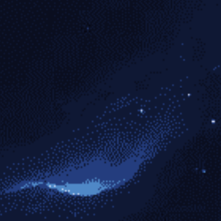
此外，对于皇马而言，有如此优秀的人才
互相成就，共同向前发展的关系，将来必
总结：
综上所述，姆巴佩再获殊荣并连续两年当
上的精彩表现，以及未来的发展展望，都
无疑将在历史长河中留下浓厚的一笔。
MBA付款后，我们期待看到更多来自于
的传奇篇章，为广大体育爱好者带来无尽