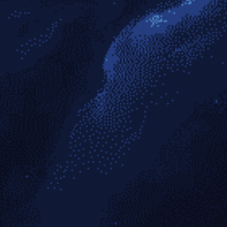
能够继续推动俱乐部的发展，不论是阵容建设还是商业运作，都
然会创造出更多佳绩与荣耀。
选皇家马德里最佳球员，是对其卓越才能与辛勤付出的充分肯定
展示出了他的全面素质与潜力。而这种巨星效应，不仅提升了自
这位年轻天才的新纪录、新成就，以及为全球足球界带来的热潮。
惊喜！