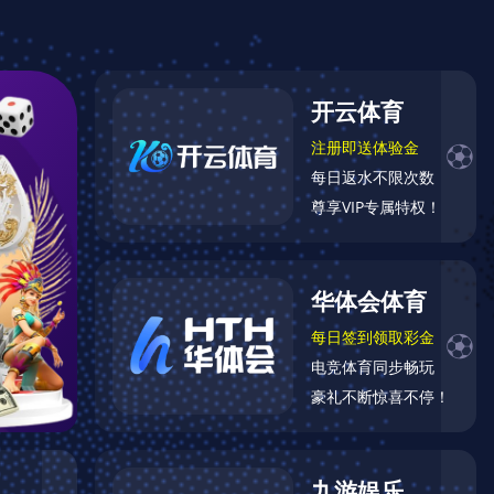
注册入口
体育赛事与数据服务
容， 支持
APP下载
与
网页使用
，每日同
掌握比赛节奏。