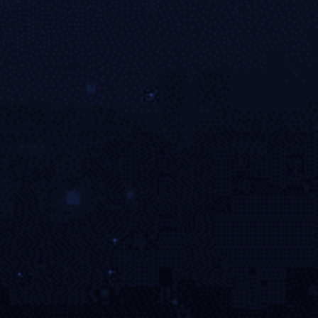
疑是最具影响力的球员之一。他以...
德腾位置致
，理查德·杰弗森曾在骑士队的岁月中...
联系我们
快速导航
京市北京市西城区金融大街35号
App下载
业大厦B座16层
关于我们
隐私政策
upport@lifestylegems.com
用户协议
网站地图