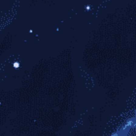
现
中的表现同样令人瞩目。在代表法国国家队参赛期间，他已经成
，他以出色的状态帮助法国队夺冠，并且个人表现也屡屡被赞誉
线，而这种能力使他在国际赛场上更具威胁。此外，在大赛压力
主力的重要原因之一。
，通过竞技体育传递正能量。每当国家队比赛时，他总会激励年
运动员角色，让更多人关注到体育对于社会发展的重要性。
佩而言，这仅仅是一个开始。他仍然有着追求更高目标的不懈动
，他也希望能够不断提升自己的综合实力，实现全面发展，包括
成熟、更具领导能力的姆巴佩。不论是在俱乐部还是国家队，其
为这项运动注入新的活力。